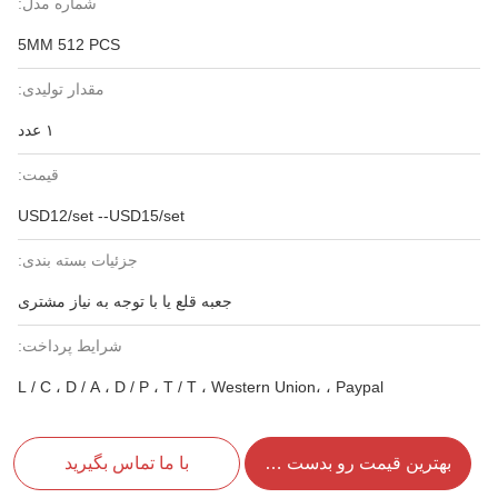
شماره مدل:
5MM 512 PCS
مقدار تولیدی:
۱ عدد
قیمت:
USD12/set --USD15/set
جزئیات بسته بندی:
جعبه قلع یا با توجه به نیاز مشتری
شرایط پرداخت:
L / C ، D / A ، D / P ، T / T ، Western Union، ، Paypal
بهترین قیمت رو بدست بیار
با ما تماس بگیرید