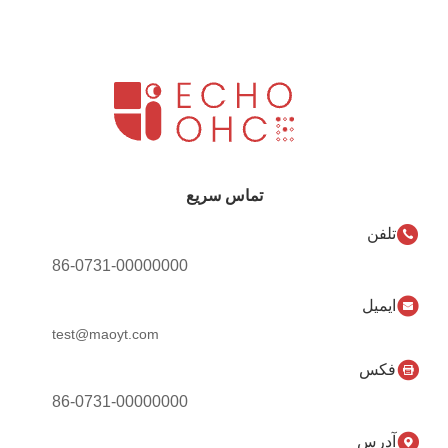
تماس سریع
تلفن
86-0731-00000000
ایمیل
test@maoyt.com
فکس
86-0731-00000000
آدرس