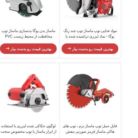
مواد غذایی توپ ماساژ توپ چند رنگ
ماساژ بدن یوگا بدنسازی ماساژ توپ
یوگا - نماد لیزری تراشیده شده با
محافظت از محیط زیست PVC
سیلیکون
گردش خون
بهترین قیمت رو بدست بیار
بهترین قیمت رو بدست بیار
قابل حمل توپ ماساژ نرم ، توپ های
لوگوی حکاکی شده لیزری با استفاده
هاکی ماساژ قرمز صورتی بنفش
از ابزار ماساژ با توپ مخصوص سخت
بادوام
افزار بالا