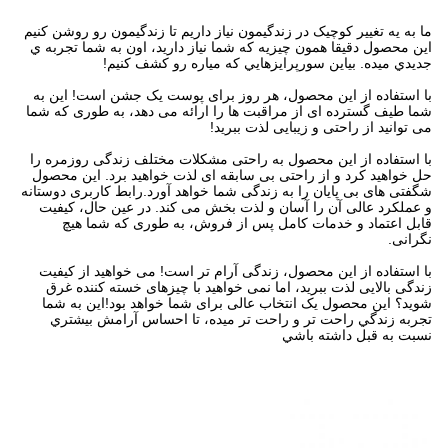
ما به يه تغيير کوچيک در زندگيمون نياز داريم تا زندگيمون رو روشن کنيم
اين محصول دقیقا همون چيزيه که شما نياز داريد، اون به شما تجربه ي
جديدي ميده. بياين سورپرايزهايي که مياره رو کشف کنيم!
با استفاده از این محصول، هر روز برای پوست یک جشن است! این به
شما طیف گسترده ای از مراقبت ها را ارائه می دهد، به طوری که شما
می توانید از راحتی و زیبایی لذت ببرید!
با استفاده از این محصول به راحتی مشکلات مختلف زندگی روزمره را
حل خواهید کرد و از راحتی بی سابقه ای لذت خواهید برد. این محصول
شگفتی های بی پایان را به زندگی شما خواهد آورد.رابط کاربری دوستانه
و عملکرد عالی آن را آسان و لذت بخش می کند. در عین حال، کیفیت
قابل اعتماد و خدمات کامل پس از فروش، به طوری که شما هیچ
نگرانی.
با استفاده از این محصول، زندگی آرام تر است! می خواهید از کیفیت
زندگی بالایی لذت ببرید، اما نمی خواهید با چیزهای خسته کننده غرق
شوید؟ این محصول یک انتخاب عالی برای شما خواهد بود!اين به شما
تجربه زندگي راحت تر و راحت تر ميده، تا احساس آرامش بيشتري
نسبت به قبل داشته باشي