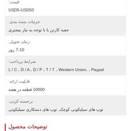
قیمت:
USD5-USD50
جزئیات بسته بندی:
جعبه کارتن یا با توجه به نیاز مشتری
زمان تحویل:
7-10 روز
شرایط پرداخت:
L / C ، D / A ، D / P ، T / T ، Western Union، ، Paypal
قابلیت ارائه:
10000 قطعه در هفته
برجسته کردن:
توپ های سیلیکونی کوچک
, 
توپ های دستکاری سیلیکونی
توضیحات محصول