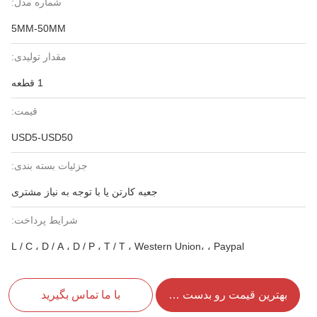
شماره مدل:
5MM-50MM
مقدار تولیدی:
1 قطعه
قیمت:
USD5-USD50
جزئیات بسته بندی:
جعبه کارتن یا با توجه به نیاز مشتری
شرایط پرداخت:
L / C ، D / A ، D / P ، T / T ، Western Union، ، Paypal
بهترین قیمت رو بدست بیار
با ما تماس بگیرید